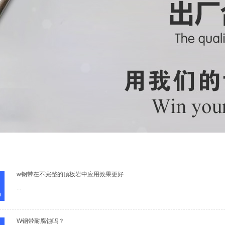
w钢带在不完整的顶板岩中应用效果更好
...
0
W钢带耐腐蚀吗？