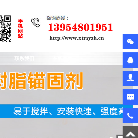
联系我们
在线留言