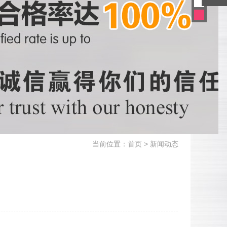
当前位置：首页 > 新闻动态